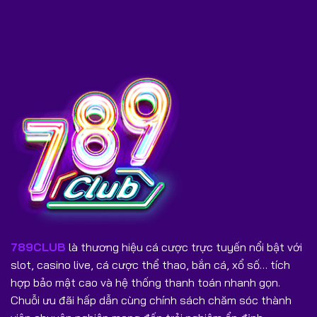
trọng từ đăng ký tài khoản, nạp tiền cho đến rút thưởng
để người chơi có thể trải nghiệm thuận lợi hơn.
Hướng dẫn hội viên từng quy trình cụ thể khi thao tác
789CLUB
là thương hiệu cá cược trực tuyến nổi bật với
Mở tài khoản 789CLUB mới
slot, casino live, cá cược thể thao, bắn cá, xổ số… tích
Người chơi mới có thể tạo tài khoản trên
789CLUB
chỉ
hợp bảo mật cao và hệ thống thanh toán nhanh gọn.
trong thời gian ngắn nhờ quy trình đăng ký được tối ưu
Chuỗi ưu đãi hấp dẫn cùng chính sách chăm sóc thành
đơn giản. Bên dưới sẽ là các bước cụ thể nhất, điển hình