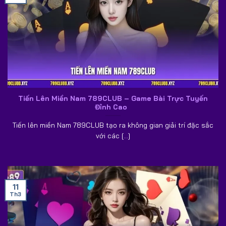
Yếu tố cũng góp phần tạo nên thành công của thương
hiệu chính là bộ phận chăm sóc khách hàng. Đội ngũ hỗ
trợ tại
789CLUB
được đào tạo bài bản về sản phẩm trò
chơi cũng như dịch vụ của hệ thống.
Nhờ kinh nghiệm chuyên môn vững vàng, chuyên viên tại
789CLUB
có thể phản hồi nhanh chóng khi người dùng
cần trợ giúp. Điều này giúp quá trình trải nghiệm của hội
Tiến Lên Miền Nam 789CLUB – Game Bài Trực Tuyến
viên luôn diễn ra thuận lợi.
Đỉnh Cao
Thư viện game 789CLUB cập nhật với
Tiến lên miền Nam 789CLUB tạo ra không gian giải trí đặc sắc
3000+ siêu phẩm đỉnh cao
với các [...]
Kho trò chơi của
789CLUB
là một trong những điểm nổi
bật khiến nhiều người chơi lựa chọn nền tảng. Hệ thống
hiện sở hữu hơn 3000+ trò chơi thuộc nhiều thể loại khác
11
nhau, đáp ứng nhu cầu giải trí của nhiều nhóm người dùng.
Th3
Live casino 789CLUB