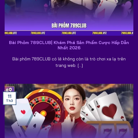
Sảnh live casino
789CLUB
là chuyên mục thu hút đông
đảo người chơi ngay từ lần truy cập đầu tiên. Không gian
trò chơi được thiết kế giống với sòng bạc thực tế tại
Macau, mang lại cảm giác chân thực cho người tham gia.
Hệ thống có sự xuất hiện của các dealer chuyên
Bài Phỏm 789CLUB| Khám Phá Sản Phẩm Cược Hấp Dẫn
nghiệp, giúp quá trình chơi game tại
789CLUB
trở nên
Nhất 2026
sinh động hơn.
Bài phỏm 789CLUB có lẽ không còn là trò chơi xa lạ trên
Khoảng 30+ phòng game với nhiều trò quen thuộc như
trang web. [...]
Baccarat, Rồng Hổ, Sicbo, Poker, Roulette.
Hình ảnh phát trực tiếp có chất lượng cao, mang lại trải
nghiệm gần giống casino truyền thống.
11
Th3
Slot game thưởng
Sảnh slot game
789CLUB
là lựa chọn yêu thích của
nhiều người chơi nhờ lối chơi đơn giản và cơ hội nhận
thưởng lớn. Dù cơ chế quay thưởng tương đối giống nhau