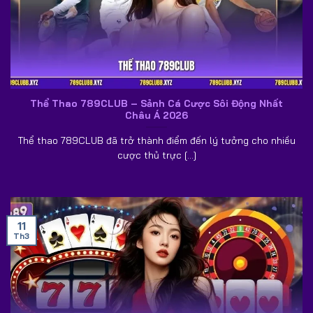
Chiến lược & tầm nhìn
Không chỉ dừng lại ở những thành công đã đạt được, nền
tảng
789CLUB
còn xây dựng chiến lược phát triển dài
hạn nhằm mở rộng quy mô hoạt động trong tương lai.
Những kế hoạch này tập trung vào việc nâng cao chất
lượng dịch vụ cũng như mở rộng hệ sinh thái trò chơi.
Thể Thao 789CLUB – Sảnh Cá Cược Sôi Động Nhất
Châu Á 2026
Thể thao 789CLUB đã trở thành điểm đến lý tưởng cho nhiều
cược thủ trực [...]
11
Th3
Tầm nhìn chiến lược của thương hiệu uy tín 789CLUB