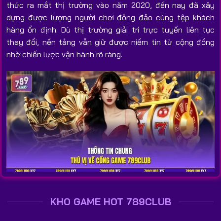
thức ra mắt thị trường vào năm 2020, đến nay đã xây
dựng được lượng người chơi đông đảo cùng tệp khách
hàng ổn định. Dù thị trường giải trí trực tuyến liên tục
thay đổi, nền tảng vẫn giữ được niềm tin từ cộng đồng
nhờ chiến lược vận hành rõ ràng.
Thông tin chung thú vị về cổng game 789CLUB
KHO GAME HOT 789CLUB
Để đạt được điều này,
789CLUB
đã đầu tư kỹ lưỡng vào