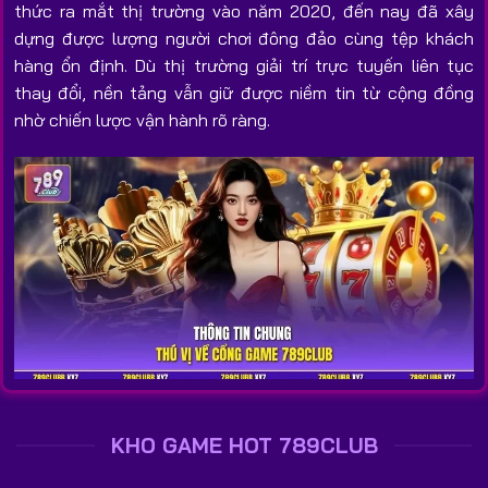
thức ra mắt thị trường vào năm 2020, đến nay đã xây
dựng được lượng người chơi đông đảo cùng tệp khách
hàng ổn định. Dù thị trường giải trí trực tuyến liên tục
thay đổi, nền tảng vẫn giữ được niềm tin từ cộng đồng
nhờ chiến lược vận hành rõ ràng.
Thông tin chung thú vị về cổng game 789CLUB
KHO GAME HOT 789CLUB
Để đạt được điều này,
789CLUB
đã đầu tư kỹ lưỡng vào