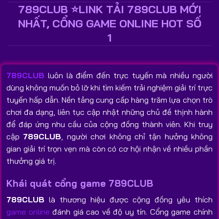
789CLUB ⭐️LINK TẢI 789CLUB MỚI
NHẤT, CỔNG GAME ONLINE HOT SỐ
1
789CLUB
luôn là điểm đến trực tuyến mà nhiều người
dùng không muốn bỏ lỡ khi tìm kiếm trải nghiệm giải trí trực
tuyến hấp dẫn. Nền tảng cung cấp hàng trăm lựa chọn trò
chơi đa dạng, liên tục cập nhật những chủ đề thịnh hành
để đáp ứng nhu cầu của cộng đồng thành viên. Khi truy
cập
789CLUB
, người chơi không chỉ tận hưởng không
gian giải trí trọn vẹn mà còn có cơ hội nhận về nhiều phần
thưởng giá trị.
Khái quát cổng game 789CLUB
789CLUB
là thương hiệu được cộng đồng yêu thích
game online
đánh giá cao về độ uy tín. Cổng game chính