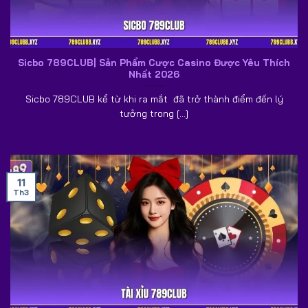
Tiếp tục đầu tư vào lĩnh vực giải trí trực tuyến với kho
game
789CLUB
được mở rộng 3000+ sản phẩm mới,
mang đến nhiều lựa chọn hấp dẫn cho hội viên.
Sicbo 789CLUB| Sản Phẩm Cược Casino Được Yêu Thích
Nâng cấp hệ thống chăm sóc khách hàng, chương trình
Nhất 2026
khuyến mãi
789CLUB
và công cụ tương tác để đáp
ứng lượng thành viên dự kiến tăng gấp 2 lần trong thời
Sicbo 789CLUB kể từ khi ra mắt đã trở thành điểm đến lý
tưởng trong [...]
gian tới.
Tích hợp phần mềm nạp rút hiện đại với công nghệ AI
nhận diện tài khoản, giúp xử lý thành công 100% giao
dịch được thực hiện trên hệ thống.
11
Th3
Lợi thế đặc biệt nhất được đánh giá cao
của 789CLUB
Khi nhắc đến những cổng game trực tuyến uy tín,
789CLUB
luôn là cái tên được cộng đồng người chơi
đánh giá cao. Nền tảng không chỉ thu hút nhờ kho trò chơi
phong phú mà còn sở hữu nhiều ưu điểm nổi bật giúp