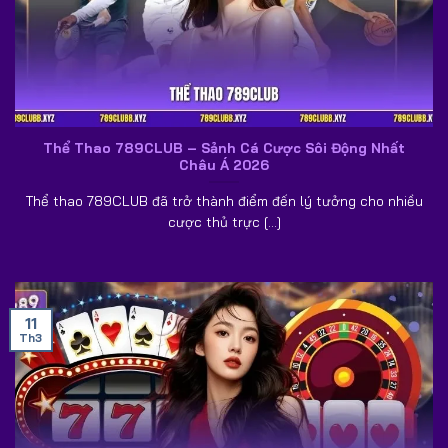
Chiến lược & tầm nhìn
Không chỉ dừng lại ở những thành công đã đạt được, nền
tảng
789CLUB
còn xây dựng chiến lược phát triển dài
hạn nhằm mở rộng quy mô hoạt động trong tương lai.
Những kế hoạch này tập trung vào việc nâng cao chất
lượng dịch vụ cũng như mở rộng hệ sinh thái trò chơi.
Thể Thao 789CLUB – Sảnh Cá Cược Sôi Động Nhất
Châu Á 2026
Thể thao 789CLUB đã trở thành điểm đến lý tưởng cho nhiều
cược thủ trực [...]
11
Th3
Tầm nhìn chiến lược của thương hiệu uy tín 789CLUB