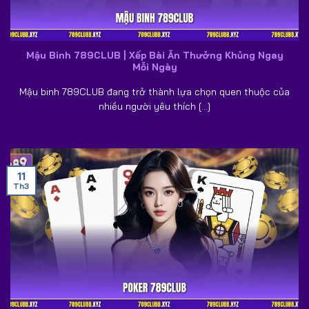
nhưng mỗi trò đều sở hữu cốt truyện riêng, giúp trải
nghiệm luôn mới mẻ.
Mậu Binh 789CLUB | Xếp Bài Ăn Thưởng Khủng Ngay
Mỗi Ngày
Mậu binh 789CLUB đang trở thành lựa chọn quen thuộc của
nhiều người yêu thích [...]
11
Th3
Chinh phục slot nổ hũ với cơ hội thắng Jackpot bùng nổ
Nhiều trò nổi bật như Nổ hũ Thần Tài, Sơn Tinh Thủy
Tinh, Tây Du Thần Ký, Sweet Bonanza, Ăn Khế Trả
Vàng.
Người chơi
789CLUB
chỉ cần nhấn spin để quay