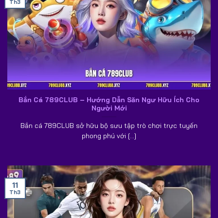
Th3
Sứ mệnh thương hiệu
Định hướng hoạt động của
789CLUB
được xây dựng
dựa trên những tiêu chí quan trọng nhằm mang lại trải
nghiệm tốt cho người tham gia. Những mục tiêu này giúp
nền tảng duy trì môi trường giải trí an toàn, minh bạch cho
cộng đồng người chơi.
Sứ
Chi tiết
Bắn Cá 789CLUB – Hướng Dẫn Săn Ngư Hữu Ích Cho
mệnh
Người Mới
Đây là tiêu chí được nền tảng ưu tiên hàng đầu. Hệ
Cá
Bắn cá 789CLUB sở hữu bộ sưu tập trò chơi trực tuyến
thống
789CLUB
đầu tư công nghệ bảo mật nhằm đảm
cược
phong phú với [...]
bảo dữ liệu cá nhân của người dùng luôn được bảo vệ.
an
Nhờ đó, mọi thông tin liên quan đến tài khoản đều được
toàn
lưu trữ an toàn trên hệ thống.
Nâng
Vì là nền tảng giải trí trực tuyến nên việc cải tiến trò
cấp
chơi luôn được chú trọng. Cổng game
789CLUB
11
kho
thường xuyên cập nhật thêm nhiều sản phẩm mới để
Th3
game
người dùng có thêm lựa chọn.