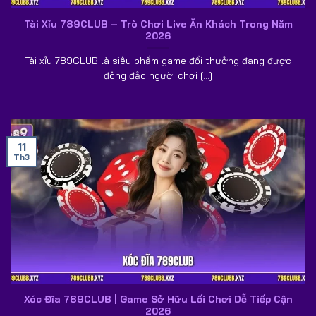
thương hiệu ngày càng khẳng định vị thế trên thị trường
giải trí online.
Tài Xỉu 789CLUB – Trò Chơi Live Ăn Khách Trong Năm
2026
Giấy phép hoạt động
Tài xỉu 789CLUB là siêu phẩm game đổi thưởng đang được
đông đảo người chơi [...]
Một trong những yếu tố quan trọng giúp khẳng định độ uy
tín của nền tảng chính là hệ thống giấy phép hợp pháp.
Không chỉ tập trung phát triển dịch vụ dành cho người
chơi,
789CLUB
còn hoàn thiện đầy đủ các chứng nhận
11
hoạt động từ những tổ chức quốc tế.
Th3
Cụ thể, nền tảng đã được cấp phép bởi các tổ chức uy tín
như MGA và PAGCOR. Đây đều là những đơn vị quản lý
lĩnh vực giải trí trực tuyến có tiêu chuẩn kiểm duyệt
nghiêm ngặt. Để nhận được giấy phép này,
789CLUB
phải trải qua quá trình đánh giá kỹ lưỡng liên quan đến
công nghệ, bảo mật, tính minh bạch trong vận hành.
Xóc Đĩa 789CLUB | Game Sở Hữu Lối Chơi Dễ Tiếp Cận
789CLUB bảo mật đỉnh cao
2026