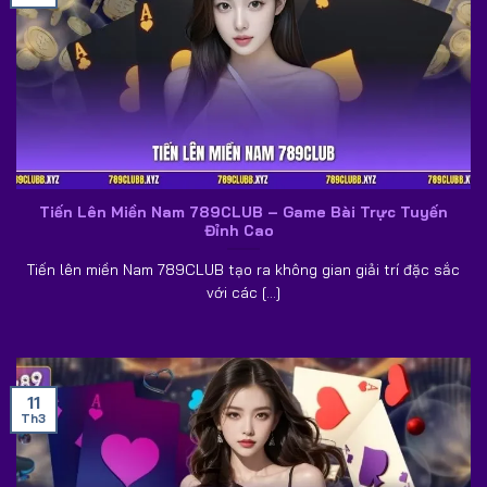
Yếu tố cũng góp phần tạo nên thành công của thương
hiệu chính là bộ phận chăm sóc khách hàng. Đội ngũ hỗ
trợ tại
789CLUB
được đào tạo bài bản về sản phẩm trò
chơi cũng như dịch vụ của hệ thống.
Nhờ kinh nghiệm chuyên môn vững vàng, chuyên viên tại
789CLUB
có thể phản hồi nhanh chóng khi người dùng
cần trợ giúp. Điều này giúp quá trình trải nghiệm của hội
Tiến Lên Miền Nam 789CLUB – Game Bài Trực Tuyến
viên luôn diễn ra thuận lợi.
Đỉnh Cao
Thư viện game 789CLUB cập nhật với
Tiến lên miền Nam 789CLUB tạo ra không gian giải trí đặc sắc
3000+ siêu phẩm đỉnh cao
với các [...]
Kho trò chơi của
789CLUB
là một trong những điểm nổi
bật khiến nhiều người chơi lựa chọn nền tảng. Hệ thống
hiện sở hữu hơn 3000+ trò chơi thuộc nhiều thể loại khác
11
nhau, đáp ứng nhu cầu giải trí của nhiều nhóm người dùng.
Th3
Live casino 789CLUB