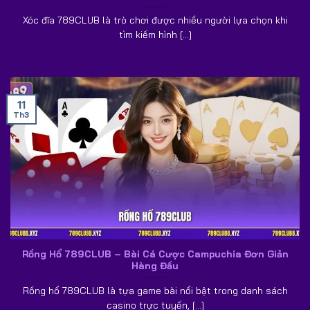
Bên cạnh yếu tố pháp lý, hệ thống bảo mật cũng là điểm
Xóc đĩa 789CLUB là trò chơi được nhiều người lựa chọn khi
mạnh được cộng đồng người chơi đánh giá cao. Khi trở
tìm kiếm hình [...]
thành thành viên của
789CLUB
, người dùng có thể yên
tâm trải nghiệm nhờ cơ chế bảo vệ dữ liệu hiện đại được
tích hợp trên toàn bộ hệ thống.
11
Th3
Rồng Hổ 789CLUB – Bài Cá Cược Campuchia Đơn Giản
Chính sách bảo mật của cổng game luôn được đầu tư chỉn chu
Hàng Đầu
Rồng hổ 789CLUB là tựa game bài nổi bật trong danh sách
789CLUB
sử dụng công nghệ SSL 128 bit kết hợp
casino trực tuyến, [...]