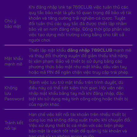
Khi đăng nhập link tại 789CLUB việc tuân thủ các
quy tắc bảo mật là yếu tố quan trọng để bảo vệ tài
khoản và tăng cường trải nghiệm cá cược. Tuyệt
Chú ý
đối tuân thủ các quy tắc đã được thiết lập nhằm
bảo mật
bảo vệ an ninh đăng nhập. Đồng thời góp phần vào
việc tạo dựng môi trường công bằng cho tất cả
người chơi.
Thiết lập mật khẩu
đăng nhập 789CLUB
mạnh mẽ
và thay đổi thường xuyên để giảm thiểu khả năng
Mật khẩu
bị xâm phạm. Bảo vệ thiết bị sử dụng bằng các
mạnh mẽ
phương thức bảo mật như mật khẩu, dấu vân tay
hoặc mã PIN để ngăn chặn việc truy cập trái phép.
Tránh việc lưu trữ mật khẩu trên trình duyệt, dù
Không
điều này có thể tiết kiệm thời gian. Hội viên nên
lưu
nhập mật khẩu bằng tay mỗi khi đăng nhập, đặc
Password
biệt khi sử dụng máy tính công cộng hoặc thiết bị
của người khác.
Hạn chế việc kết nối tài khoản trên nhiều thiết bị
cùng lúc mà không đăng xuất trước khi chuyển đổi.
Tránh kết
Việc sử dụng thiết bị cá nhân với các biện pháp
nối lại
bảo mật là cách tốt nhất để quản lý tài khoản và
hạn chế rủi ro không mong muốn.