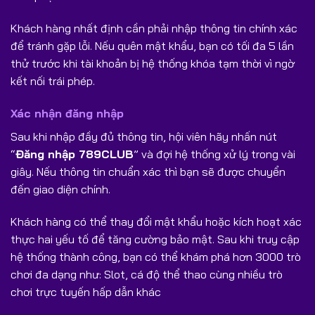
Khách hàng nhất định cần phải nhập thông tin chính xác
để tránh gặp lỗi. Nếu quên mật khẩu, bạn có tối đa 5 lần
thử trước khi tài khoản bị hệ thống khóa tạm thời vì ngờ
kết nối trái phép.
Xác nhận đăng nhập
Sau khi nhập đầy đủ thông tin, hội viên hãy nhấn nút
“
Đăng nhập 789CLUB
” và đợi hệ thống xử lý trong vài
giây. Nếu thông tin chuẩn xác thì bạn sẽ được chuyển
đến giao diện chính.
Khách hàng có thể thay đổi mật khẩu hoặc kích hoạt xác
thực hai yếu tố để tăng cường bảo mật. Sau khi truy cập
hệ thống thành công, bạn có thể khám phá hơn 3000 trò
chơi đa dạng như: Slot, cá độ thể thao cùng nhiều trò
chơi trực tuyến hấp dẫn khác