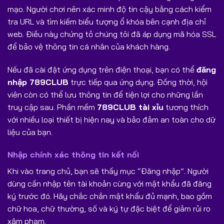
mạo. Người chơi nên xác minh độ tin cậy bằng cách kiểm
tra URL và tìm kiếm biểu tượng ổ khóa bên cạnh địa chỉ
web. Điều này chứng tỏ chúng tôi đã áp dụng mã hóa SSL
để bảo vệ thông tin cá nhân của khách hàng.
Nếu đã cài đặt ứng dụng trên điện thoại, bạn có thể
đăng
nhập 789CLUB
trực tiếp qua ứng dụng. Đồng thời, hội
viên còn có thể lưu thông tin để tiện lợi cho những lần
truy cập sau. Phần mềm
789CLUB tài xỉu
tương thích
với nhiều loại thiết bị hiện nay và bảo đảm an toàn cho dữ
liệu của bạn.
Nhập chính xác thông tin kết nối
Khi vào trang chủ, bạn sẽ thấy mục “Đăng nhập”. Người
dùng cần nhập tên tài khoản cùng với mật khẩu đã đăng
ký trước đó. Hãy chắc chắn mật khẩu đủ mạnh, bao gồm
chữ hoa, chữ thường, số và ký tự đặc biệt để giảm rủi ro
xâm phạm.