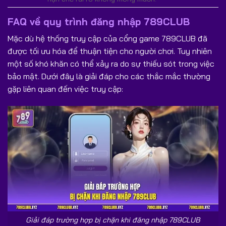
FAQ về quy trình đăng nhập 789CLUB
Mặc dù hệ thống truy cập của cổng game 789CLUB đã
được tối ưu hóa để thuận tiện cho người chơi. Tuy nhiên
một số khó khăn có thể xảy ra do sự thiếu sót trong việc
bảo mật. Dưới đây là giải đáp cho các thắc mắc thường
gặp liên quan đến việc truy cập:
Giải đáp trường hợp bị chặn khi đăng nhập 789CLUB