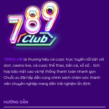
789CLUB
là thương hiệu cá cược trực tuyến nổi bật với
slot, casino live, cá cược thể thao, bắn cá, xổ số… tích
hợp bảo mật cao và hệ thống thanh toán nhanh gọn.
Chuỗi ưu đãi hấp dẫn cùng chính sách chăm sóc thành
viên chuyên nghiệp mang đến trải nghiệm ổn định.
HƯỚNG DẪN