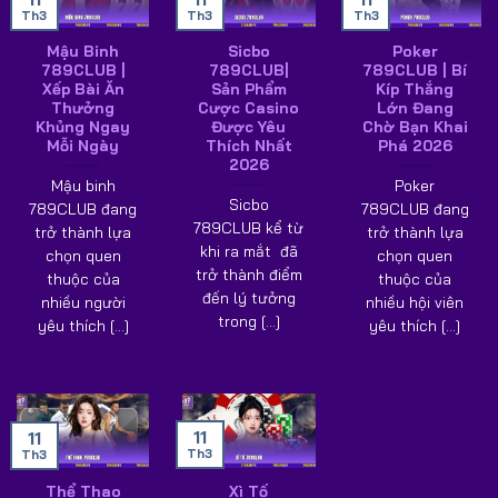
Th3
Th3
Th3
Mậu Binh
Sicbo
Poker
789CLUB |
789CLUB|
789CLUB | Bí
Xếp Bài Ăn
Sản Phẩm
Kíp Thắng
Thưởng
Cược Casino
Lớn Đang
Khủng Ngay
Được Yêu
Chờ Bạn Khai
Mỗi Ngày
Thích Nhất
Phá 2026
2026
Mậu binh
Poker
Sicbo
789CLUB đang
789CLUB đang
789CLUB kể từ
trở thành lựa
trở thành lựa
khi ra mắt đã
chọn quen
chọn quen
trở thành điểm
thuộc của
thuộc của
đến lý tưởng
nhiều người
nhiều hội viên
trong [...]
yêu thích [...]
yêu thích [...]
11
11
Th3
Th3
Thể Thao
Xì Tố