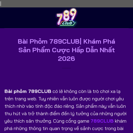
|
Bỏ
qua
nội
dung
Bài Phỏm 789CLUB| Khám Phá
Sản Phẩm Cược Hấp Dẫn Nhất
2026
Bài phỏm 789CLUB
có lẽ không còn là trò chơi xa lạ
trên trang web. Tuy nhiên vẫn luôn được người chơi yêu
thích nhờ vào tính độc đáo riêng. Sản phẩm này vẫn luôn
thu hút và trở thành điểm đến lý tưởng của những người
yêu thích săn thưởng. Cùng cổng
game
789CLUB
khám
phá những thông tin quan trọng về sảnh cược trong bài