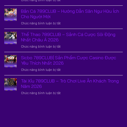
Xì
Dách
Bắn Cá 789CLUB – Hướng Dẫn Săn Ngư Hữu Ích
789CLUB
Cho Người Mới
|
Chức năng bình luận bị tắt
ở
Thể
Bắn
Hiện
Cá
Thể Thao 789CLUB – Sảnh Cá Cược Sôi Động
Kỹ
789CLUB
Năng
Nhất Châu Á 2026
–
Bài
Chức năng bình luận bị tắt
ở
Hướng
Bạc
Thể
Dẫn
Đỉnh
Thao
Sicbo 789CLUB| Sản Phẩm Cược Casino Được
Săn
Cao
789CLUB
Ngư
Yêu Thích Nhất 2026
Của
–
Hữu
Bạn
Chức năng bình luận bị tắt
ở
Sảnh
Ích
Sicbo
Cá
Cho
789CLUB|
Tài Xỉu 789CLUB – Trò Chơi Live Ăn Khách Trong
Cược
Người
Sản
Sôi
Năm 2026
Mới
Phẩm
Động
Chức năng bình luận bị tắt
ở
Cược
Nhất
Tài
Casino
Châu
Xỉu
Được
Á
789CLUB
Yêu
2026
–
Thích
Trò
Nhất
Chơi
2026
Live