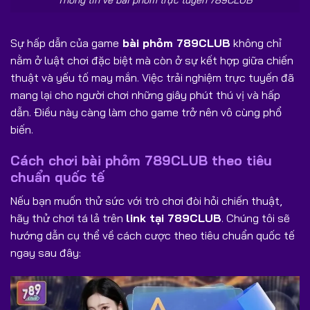
Sự hấp dẫn của game
bài phỏm 789CLUB
không chỉ
nằm ở luật chơi đặc biệt mà còn ở sự kết hợp giữa chiến
thuật và yếu tố may mắn. Việc trải nghiệm trực tuyến đã
mang lại cho người chơi những giây phút thú vị và hấp
dẫn. Điều này càng làm cho game trở nên vô cùng phổ
biến.
Cách chơi bài phỏm 789CLUB theo tiêu
chuẩn quốc tế
Nếu bạn muốn thử sức với trò chơi đòi hỏi chiến thuật,
hãy thử chơi tá lả trên
link tại 789CLUB
. Chúng tôi sẽ
hướng dẫn cụ thể về cách cược theo tiêu chuẩn quốc tế
ngay sau đây: