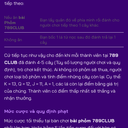
tiếp theo:
Nếu ăn
bài
Bạn lấy quân đó về phía mình rồi đánh cho
Phỏm
người chơi tiếp theo 1 cây khác.
789CLUB
Bạn bốc 1 lá từ nọc sau đó đánh trả lại 1
Không ăn
cây.
Cứ tiếp tục như vậy cho đến khi mỗi thành viên tại
789
CLUB
đã đánh 4-5 cây (Tùy số lượng người chơi và quy
định), trò chơi kết thúc. Ai không có phỏm sẽ thua, người
chơi loại bỏ phỏm và tính điểm những cây còn lại. Cụ thể:
K = 13, Q = 12, J = 11, A = 1, các lá còn lại điểm bằng giá trị
của chúng. Thành viên có điểm thấp nhất sẽ thắng và
nhận thưởng.
Mức cược và quy định phạt
Mức cược tối thiểu tại bàn chơi
bài phỏm 789CLUB
phải lớn hơn. Hoặc bằng 5 lần tiền cược đối với bàn có