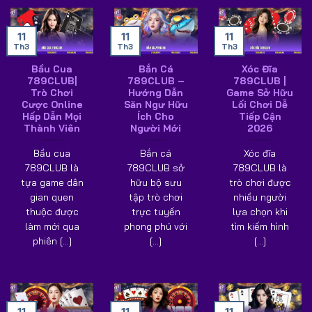
11
11
11
Th3
Th3
Th3
Bầu Cua
Bắn Cá
Xóc Đĩa
789CLUB|
789CLUB –
789CLUB |
Trò Chơi
Hướng Dẫn
Game Sở Hữu
Cược Online
Săn Ngư Hữu
Lối Chơi Dễ
Hấp Dẫn Mọi
Ích Cho
Tiếp Cận
Thành Viên
Người Mới
2026
Bầu cua
Bắn cá
Xóc đĩa
789CLUB là
789CLUB sở
789CLUB là
tựa game dân
hữu bộ sưu
trò chơi được
gian quen
tập trò chơi
nhiều người
thuộc được
trực tuyến
lựa chọn khi
làm mới qua
phong phú với
tìm kiếm hình
phiên [...]
[...]
[...]
11
11
11