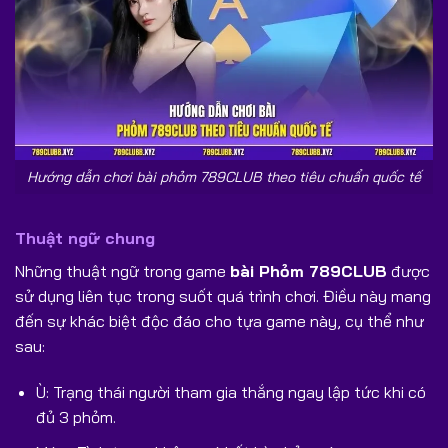
Hướng dẫn chơi bài phỏm 789CLUB theo tiêu chuẩn quốc tế
Thuật ngữ chung
Những thuật ngữ trong game
bài Phỏm 789CLUB
được
sử dụng liên tục trong suốt quá trình chơi. Điều này mang
đến sự khác biệt độc đáo cho tựa game này, cụ thể như
sau:
Ù: Trạng thái người tham gia thắng ngay lập tức khi có
đủ 3 phỏm.