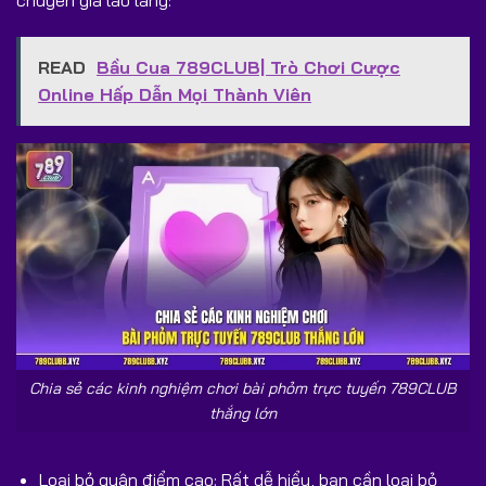
chuyên gia lão làng:
READ
Bầu Cua 789CLUB| Trò Chơi Cược
Online Hấp Dẫn Mọi Thành Viên
Chia sẻ các kinh nghiệm chơi bài phỏm trực tuyến 789CLUB
thắng lớn
Loại bỏ quân điểm cao: Rất dễ hiểu, bạn cần loại bỏ