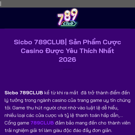
|
Bỏ
qua
nội
dung
Sicbo 789CLUB| Sản Phẩm Cược
Casino Được Yêu Thích Nhất
2026
Sicbo 789CLUB
kể từ khi ra mắt đã trở thành điểm đến
lý tưởng trong ngành casino của trang game uy tín chúng
tôi. Game thu hút người chơi nhờ vào luật lệ dễ hiểu,
nhiều loại các cửa cược và tỷ lệ thanh toán hấp dẫn,…
Cổng
game
789CLUB
đảm bảo mang đến cho thành viên
trải nghiệm giải trí làm giàu độc đáo đầy đơn giản.