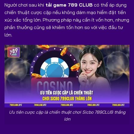
Người chơi sau khi
tải game 789 CLUB
có thể áp dụng
chiến thuật cược cặp nếu không dám mạo hiểm đặt tiền
xúc xắc tổng lớn. Phương pháp này cần ít vốn hơn, nhưng
phần thưởng cũng sẽ khiêm tốn hơn so với việc đầu tư
lớn.
Ưu tiên cược cặp là chiến thuật chơi Sicbo 789CLUB thắng
lớn