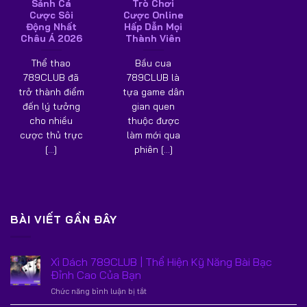
Sảnh Cá
Trò Chơi
Cược Sôi
Cược Online
Động Nhất
Hấp Dẫn Mọi
Châu Á 2026
Thành Viên
Thể thao
Bầu cua
789CLUB đã
789CLUB là
trở thành điểm
tựa game dân
đến lý tưởng
gian quen
cho nhiều
thuộc được
cược thủ trực
làm mới qua
[...]
phiên [...]
BÀI VIẾT GẦN ĐÂY
Xì Dách 789CLUB | Thể Hiện Kỹ Năng Bài Bạc
Đỉnh Cao Của Bạn
Chức năng bình luận bị tắt
ở
Xì