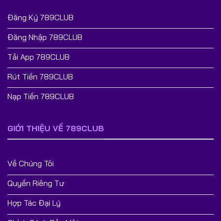
Đăng Ký 789CLUB
Đăng Nhập 789CLUB
Tải App 789CLUB
Rút Tiền 789CLUB
Nạp Tiền 789CLUB
GIỚI THIỆU VỀ 789CLUB
Về Chúng Tôi
Quyền Riêng Tư
Hợp Tác Đại Lý