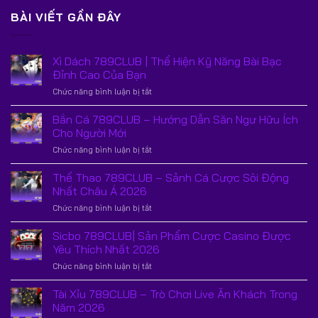
BÀI VIẾT GẦN ĐÂY
Xì Dách 789CLUB | Thể Hiện Kỹ Năng Bài Bạc
Đỉnh Cao Của Bạn
Chức năng bình luận bị tắt
ở
Xì
Dách
Bắn Cá 789CLUB – Hướng Dẫn Săn Ngư Hữu Ích
789CLUB
Cho Người Mới
|
Chức năng bình luận bị tắt
ở
Thể
Bắn
Hiện
Cá
Thể Thao 789CLUB – Sảnh Cá Cược Sôi Động
Kỹ
789CLUB
Năng
Nhất Châu Á 2026
–
Bài
Chức năng bình luận bị tắt
ở
Hướng
Bạc
Thể
Dẫn
Đỉnh
Thao
Sicbo 789CLUB| Sản Phẩm Cược Casino Được
Săn
Cao
789CLUB
Ngư
Yêu Thích Nhất 2026
Của
–
Hữu
Bạn
Chức năng bình luận bị tắt
ở
Sảnh
Ích
Sicbo
Cá
Cho
789CLUB|
Tài Xỉu 789CLUB – Trò Chơi Live Ăn Khách Trong
Cược
Người
Sản
Sôi
Năm 2026
Mới
Phẩm
Động