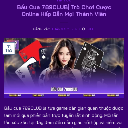
TIN TỨC
Bầu Cua 789CLUB| Trò Chơi Cược
Online Hấp Dẫn Mọi Thành Viên
ĐĂNG VÀO
THÁNG 3 11, 2026
BỞI
SEO
11
Th3
Bầu cua 789CLUB là tựa game dân gian quen thuộc được
làm mới qua phiên bản trực tuyến rất sinh động. Mỗi lần
lắc xúc xắc tại đây đem đến cảm giác hồi hộp và niềm vui