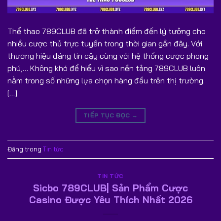
Thể thao 789CLUB đã trở thành điểm đến lý tưởng cho
nhiều cược thủ trực tuyến trong thời gian gần đây. Với
thương hiệu đáng tin cậy cùng với hệ thống cược phong
phú,… Không khó để hiểu vì sao nền tảng 789CLUB luôn
nằm trong số những lựa chọn hàng đầu trên thị trường.
[…]
TIẾP TỤC ĐỌC
→
Đăng trong
Tin tức
TIN TỨC
Sicbo 789CLUB| Sản Phẩm Cược
Casino Được Yêu Thích Nhất 2026