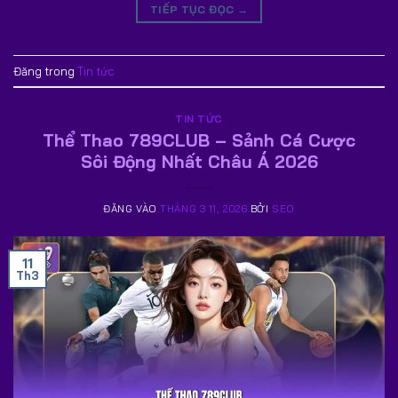
TIẾP TỤC ĐỌC
→
Đăng trong
Tin tức
TIN TỨC
Thể Thao 789CLUB – Sảnh Cá Cược
Sôi Động Nhất Châu Á 2026
ĐĂNG VÀO
THÁNG 3 11, 2026
BỞI
SEO
11
Th3