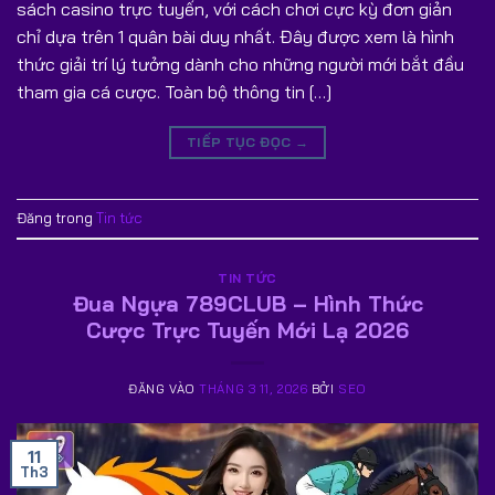
sách casino trực tuyến, với cách chơi cực kỳ đơn giản
chỉ dựa trên 1 quân bài duy nhất. Đây được xem là hình
thức giải trí lý tưởng dành cho những người mới bắt đầu
tham gia cá cược. Toàn bộ thông tin […]
TIẾP TỤC ĐỌC
→
Đăng trong
Tin tức
TIN TỨC
Đua Ngựa 789CLUB – Hình Thức
Cược Trực Tuyến Mới Lạ 2026
ĐĂNG VÀO
THÁNG 3 11, 2026
BỞI
SEO
11
Th3