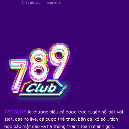
Chức năng bình luận bị tắt
ở
Cược
Nhất
Tài
Casino
Châu
Xỉu
Được
Á
789CLUB
Yêu
2026
–
Thích
Trò
Nhất
Chơi
2026
Live
Ăn
Khách
Trong
Năm
2026
789CLUB
là thương hiệu cá cược trực tuyến nổi bật với
slot, casino live, cá cược thể thao, bắn cá, xổ số… tích
hợp bảo mật cao và hệ thống thanh toán nhanh gọn.